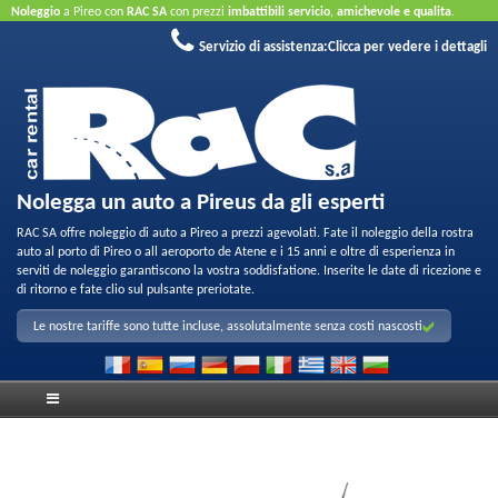
Noleggio
a Pireo con
RAC SA
con prezzi
imbattibili servicio
,
amichevole e qualita
.
Prenotate ora per usufruire delle nostre offerte. Senta carta di credito.
Servizio di assistenza:
Clicca per vedere i dettagli
Nolegga un auto a Pireus da gli esperti
RAC SA offre noleggio di auto a Pireo a prezzi agevolati. Fate il noleggio della rostra
auto al porto di Pireo o all aeroporto de Atene e i 15 anni e oltre di esperienza in
serviti de noleggio garantiscono la vostra soddisfatione. Inserite le date di ricezione e
di ritorno e fate clio sul pulsante preriotate.
Le nostre tariffe sono tutte incluse, assolutalmente senza costi nascosti