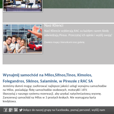
Nasi Klienci
Nasi Kliencie wybierają RAC za każdym razem kiedy
odwiedzają Pireus. Przeczytaj ich opinie i wyślij swoją!
Zawiera mapę z kierunkami oraz galerię
Wynajmij samochód na Milos,Sifnos,Tinos, Kimolos,
Folegandros, Sikinos, Salaminie, w Pireusie z RAC SA
Jesteśmy dumni mogąc zaoferować najlepsze jakości usługi wynajmu samochodów
na Milos, posiadając flotę samochodów osobowych, motocykli i ATV.
Skorzystaj z naszego systemu rezerwacji, aby uzyskać natychmiastową wycenę.
Zarezerwuj samochód na Milos w 3 prostych krokach. Nie wymagana karta
kredytowa.
Dołącz do naszej grupy na Facebooku, poznaj personel, wyślij nam