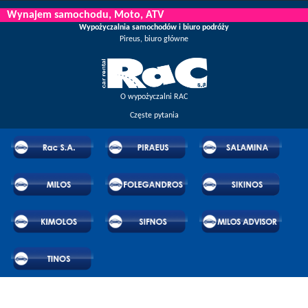
swoją opinię i ciesz się regularnie ogłaszanymi zniżkami i ofertami.
Wynajem samochodu, Moto, ATV
Wypożyczalnia samochodów i biuro podróży
Pireus, biuro główne
O wypożyczalni RAC
Częste pytania
© 2026 RAC SA Wszelkie Prawa Zastrzeżone
Powered by Wheels Car Rental System