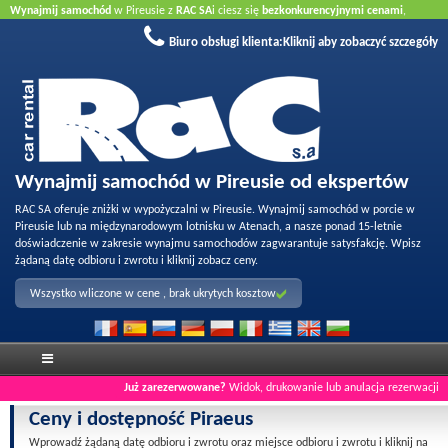
Wynajmij samochód
w Pireusie z
RAC SA
i ciesz się
bezkonkurencyjnymi cenami
,
wykfalifikowaną obsługą
oraz
jakością naszej floty
. Zarezerwuj online aby uzyskać
Biuro obsługi klienta:
Kliknij aby zobaczyć szczegóły
najlepsze ceny.
Nie wymagana karta kredytowa
.
Wynajmij samochód w Pireusie od ekspertów
RAC SA oferuje zniżki w wypożyczalni w Pireusie. Wynajmij samochód w porcie w
Pireusie lub na międzynarodowym lotnisku w Atenach, a nasze ponad 15-letnie
doświadczenie w zakresie wynajmu samochodów zagwarantuje satysfakcję. Wpisz
żądaną datę odbioru i zwrotu i kliknij zobacz ceny.
Wszystko wliczone w cene , brak ukrytych kosztow
Już zarezerwowane?
Widok, drukowanie lub anulacja rezerwacji
Ceny i dostępność Piraeus
Wprowadź żądaną datę odbioru i zwrotu oraz miejsce odbioru i zwrotu i kliknij na