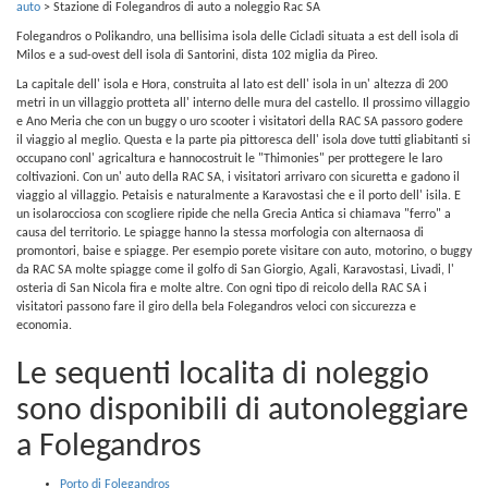
auto
>
Stazione di Folegandros di auto a noleggio Rac SA
Folegandros o Polikandro, una bellisima isola delle Cicladi situata a est dell isola di
Milos e a sud-ovest dell isola di Santorini, dista 102 miglia da Pireo.
La capitale dell' isola e Hora, construita al lato est dell' isola in un' altezza di 200
metri in un villaggio protteta all' interno delle mura del castello. Il prossimo villaggio
e Ano Meria che con un buggy o uro scooter i visitatori della RAC SA passoro godere
il viaggio al meglio. Questa e la parte pia pittoresca dell' isola dove tutti gliabitanti si
occupano conl' agricaltura e hannocostruit le "Thimonies" per prottegere le laro
coltivazioni. Con un' auto della RAC SA, i visitatori arrivaro con sicuretta e gadono il
viaggio al villaggio. Petaisis e naturalmente a Karavostasi che e il porto dell' isila. E
un isolarocciosa con scogliere ripide che nella Grecia Antica si chiamava "ferro" a
causa del territorio. Le spiagge hanno la stessa morfologia con alternaosa di
promontori, baise e spiagge. Per esempio porete visitare con auto, motorino, o buggy
da RAC SA molte spiagge come il golfo di San Giorgio, Agali, Karavostasi, Livadi, l'
osteria di San Nicola fira e molte altre. Con ogni tipo di reicolo della RAC SA i
visitatori passono fare il giro della bela Folegandros veloci con siccurezza e
economia.
Le sequenti localita di noleggio
sono disponibili di autonoleggiare
a Folegandros
Porto di Folegandros