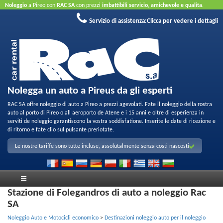
Noleggio
a Pireo con
RAC SA
con prezzi
imbattibili servicio
,
amichevole e qualita
.
Prenotate ora per usufruire delle nostre offerte. Senta carta di credito.
Servizio di assistenza:
Clicca per vedere i dettagli
Nolegga un auto a Pireus da gli esperti
RAC SA offre noleggio di auto a Pireo a prezzi agevolati. Fate il noleggio della rostra
auto al porto di Pireo o all aeroporto de Atene e i 15 anni e oltre di esperienza in
serviti de noleggio garantiscono la vostra soddisfatione. Inserite le date di ricezione e
di ritorno e fate clio sul pulsante preriotate.
Le nostre tariffe sono tutte incluse, assolutalmente senza costi nascosti
Stazione di Folegandros di auto a noleggio Rac
SA
Noleggio Auto e Motocicli economico
>
Destinazioni noleggio auto per il noleggio