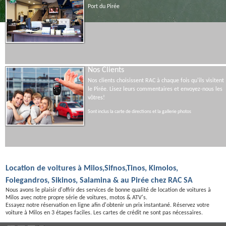
Port du Pirée
Nos Clients
Nos clients choisissent RAC à chaque fois qu'ils visitent
le Pirée. Lisez leurs commentaires et envoyez-nous les
vôtres!
Sont inclus la carte de directions et la gallerie photos
Location de voitures à Milos,Sifnos,Tinos, Kimolos,
Folegandros, Sikinos, Salamina & au Pirée chez RAC SA
Nous avons le plaisir d'offrir des services de bonne qualité de location de voitures à
Milos avec notre propre série de voitures, motos & ATV's.
Essayez notre réservation en ligne afin d'obtenir un prix instantané. Réservez votre
voiture à Milos en 3 étapes faciles. Les cartes de crédit ne sont pas nécessaires.