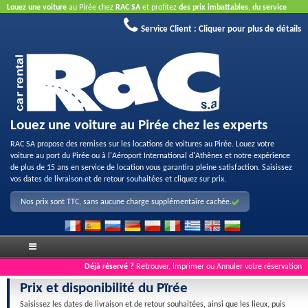
Louez une voiture
au Pirée chez
RAC SA
et profitez
des prix imbattables
,
du service
aimable
et
de la bonne qualité du véhicule loué
.
Réservez en ligne
pour profiter de nos
Service Client :
Cliquer pour plus de détails
offres Internet.
La carte de crédit n'est pas nécessaire.
Louez une voiture au Pirée chez les experts
RAC SA propose des remises sur les locations de voitures au Pirée. Louez votre
voiture au port du Pirée ou à l'Aéroport International d'Athènes et notre expérience
de plus de 15 ans en service de location vous garantira pleine satisfaction. Saisissez
vos dates de livraison et de retour souhaitées et cliquez sur prix.
Nos prix sont TTC, sans aucune charge supplémentaire cachée.
Déjà réservé ?
Retrouver, Imprimer ou Annuler votre réservation
Prix et disponibilité du Pïrée
Saisissez les dates de livraison et de retour souhaitées, ainsi que les lieux, puis