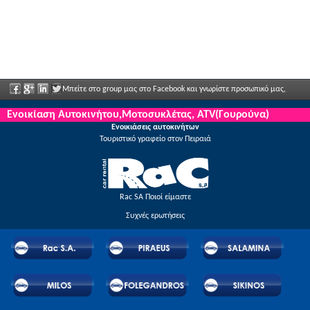
Μπείτε στο group μας στο Facebook και γνωρίστε προσωπικό μας,
πείτα μας τις απόψεις σας και απολαύστε μεγάλες εκπτώσεις και προσφορές που
Ενοικίαση Αυτοκινήτου,Μοτοσυκλέτας, ATV(Γουρούνα)
Ενοικιάσεις αυτοκινήτων
ανακοινώνονται τακτικά.
Τουριστικό γραφείο στον Πειραιά
Rac SA Ποιοί είμαστε
Συχνές ερωτήσεις