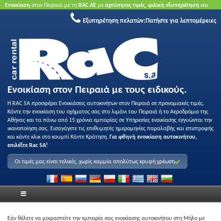
Ενοικίαση
στον Πειραιά με τη
RAC ΑΕ
με
αχτύπητες τιμές
,
φιλική εξυπηρέτηση
και
ποιότητα
.
Κάντε κράτηση τώρα
για να επωφεληθείτε από τις προσφορές μας.
Χωρίς
Εξυπηρέτηση πελατών:
Πατήστε για λεπτομέρειες
πιστωτική κάρτα.
Ενοικίαση στον Πειραιά με τους ειδικούς.
Η RAC SA προσφέρει Ενοικιάσεις αυτοκινήτων στον Πειραιά σε προνομιακές τιμές.
Κάντε την ενοικίαση του οχήματος σας στο λιμάνι του Πειραιά ή το Αεροδρόμιο της
Αθήνας και τα πάνω από 15 χρόνια εμπειρίας σε Υπηρεσίες ενοικίασης εγγυώνται την
ικανοποίηση σας. Εισαγάγετε τις επιθυμητές ημερομηνίες παραλαβής και επιστροφής
και κάντε κλικ στο κουμπί Κάντε Κράτηση.
Για φθηνή ενοικίαση αυτοκινήτου,
επιλέξτε Rac SA!
Οι τιμές μας είναι τελικές, χωρίς καμμία απολύτως κρυφή χρέωση
Εάν θέλετε να μοιραστείτε την εμπειρία σας ενοικίασης αυτοκινήτου στη Μήλο με