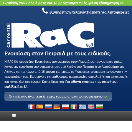
Ενοικίαση
στον Πειραιά με τη
RAC ΑΕ
με
αχτύπητες τιμές
,
φιλική εξυπηρέτηση
και
ποιότητα
.
Κάντε κράτηση τώρα
για να επωφεληθείτε από τις προσφορές μας.
Χωρίς
Εξυπηρέτηση πελατών:
Πατήστε για λεπτομέρειες
πιστωτική κάρτα.
Ενοικίαση στον Πειραιά με τους ειδικούς.
Η RAC SA προσφέρει Ενοικιάσεις αυτοκινήτων στον Πειραιά σε προνομιακές τιμές.
Κάντε την ενοικίαση του οχήματος σας στο λιμάνι του Πειραιά ή το Αεροδρόμιο της
Αθήνας και τα πάνω από 15 χρόνια εμπειρίας σε Υπηρεσίες ενοικίασης εγγυώνται την
ικανοποίηση σας. Εισαγάγετε τις επιθυμητές ημερομηνίες παραλαβής και επιστροφής
και κάντε κλικ στο κουμπί Κάντε Κράτηση.
Για φθηνή ενοικίαση αυτοκινήτου,
επιλέξτε Rac SA!
Οι τιμές μας είναι τελικές, χωρίς καμμία απολύτως κρυφή χρέωση