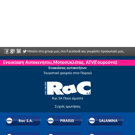
Μπείτε στο group μας στο Facebook και γνωρίστε προσωπικό μας,
πείτα μας τις απόψεις σας και απολαύστε μεγάλες εκπτώσεις και προσφορές που
Ενοικίαση Αυτοκινήτου,Μοτοσυκλέτας, ATV(Γουρούνα)
Ενοικιάσεις αυτοκινήτων
ανακοινώνονται τακτικά.
Τουριστικό γραφείο στον Πειραιά
Rac SA Ποιοί είμαστε
Συχνές ερωτήσεις