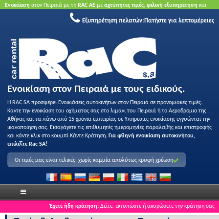
Ενοικίαση
στον Πειραιά με τη
RAC ΑΕ
με
αχτύπητες τιμές
,
φιλική εξυπηρέτηση
και
ποιότητα
.
Κάντε κράτηση τώρα
για να επωφεληθείτε από τις προσφορές μας.
Χωρίς
Εξυπηρέτηση πελατών:
Πατήστε για λεπτομέρειες
πιστωτική κάρτα.
Ενοικίαση στον Πειραιά με τους ειδικούς.
Η RAC SA προσφέρει Ενοικιάσεις αυτοκινήτων στον Πειραιά σε προνομιακές τιμές.
Κάντε την ενοικίαση του οχήματος σας στο λιμάνι του Πειραιά ή το Αεροδρόμιο της
Αθήνας και τα πάνω από 15 χρόνια εμπειρίας σε Υπηρεσίες ενοικίασης εγγυώνται την
ικανοποίηση σας. Εισαγάγετε τις επιθυμητές ημερομηνίες παραλαβής και επιστροφής
και κάντε κλικ στο κουμπί Κάντε Κράτηση.
Για φθηνή ενοικίαση αυτοκινήτου,
επιλέξτε Rac SA!
Οι τιμές μας είναι τελικές, χωρίς καμμία απολύτως κρυφή χρέωση
Έχετε ήδη κράτηση;
Δείτε, εκτυπώστε ή ακυρώσετε την κράτηση σας