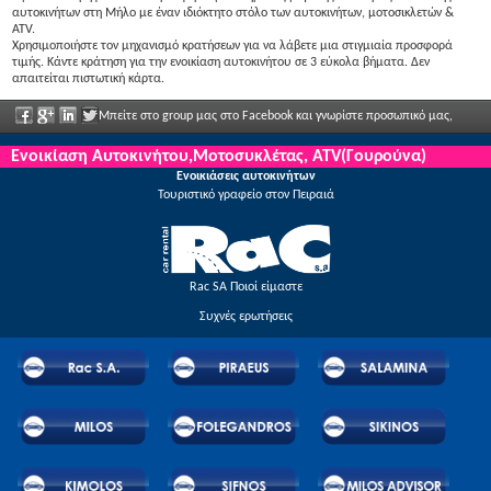
αυτοκινήτων στη Μήλο με έναν ιδιόκτητο στόλο των αυτοκινήτων, μοτοσικλετών &
ATV.
Χρησιμοποιήστε τον μηχανισμό κρατήσεων για να λάβετε μια στιγμιαία προσφορά
τιμής. Κάντε κράτηση για την ενοικίαση αυτοκινήτου σε 3 εύκολα βήματα. Δεν
απαιτείται πιστωτική κάρτα.
Μπείτε στο group μας στο Facebook και γνωρίστε προσωπικό μας,
πείτα μας τις απόψεις σας και απολαύστε μεγάλες εκπτώσεις και προσφορές που
Ενοικίαση Αυτοκινήτου,Μοτοσυκλέτας, ATV(Γουρούνα)
Ενοικιάσεις αυτοκινήτων
ανακοινώνονται τακτικά.
Τουριστικό γραφείο στον Πειραιά
Rac SA Ποιοί είμαστε
Συχνές ερωτήσεις