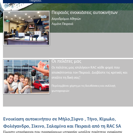
Πειραιά!
Πειραιάς ενοικιάσεις αυτοκινήτων
Αεροδρόμιο Αθηνών
Λιμάνι Πειραιά
Οι πελάτες μας
Οι πελάτες μας επιλέγουν RAC κάθε φορά που
επισκέπτονται τον Πειραιά. Διαβάστε τις κριτικές και
στείλτε τη δική σας!
Περιλαμβάνει χάρτη με τις διευθύνσεις και συλλογή
φωτογραφιών
Ενοικίαση αυτοκινήτου σε Μήλο,Σίφνο , Τήνο, Κίμωλο,
Φολέγανδρο, Σίκινο, Σαλαμίνα και Πειραιά από τη RAC SA
Είμαστε υπερήφανοι που προσφέρουμε υπηρεσίες μεγάλης ποιότητας ενοικίασης