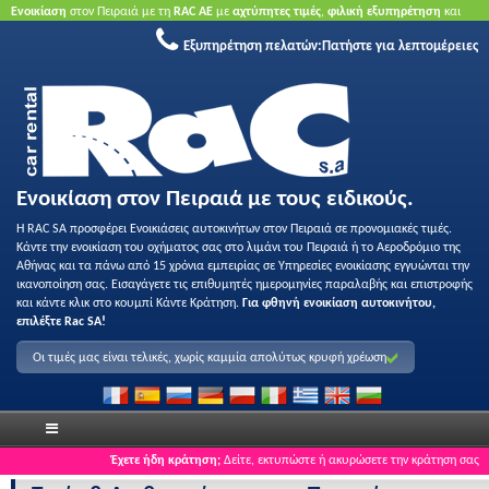
Ενοικίαση
στον Πειραιά με τη
RAC ΑΕ
με
αχτύπητες τιμές
,
φιλική εξυπηρέτηση
και
ποιότητα
.
Κάντε κράτηση τώρα
για να επωφεληθείτε από τις προσφορές μας.
Χωρίς
Εξυπηρέτηση πελατών:
Πατήστε για λεπτομέρειες
πιστωτική κάρτα.
Ενοικίαση στον Πειραιά με τους ειδικούς.
Η RAC SA προσφέρει Ενοικιάσεις αυτοκινήτων στον Πειραιά σε προνομιακές τιμές.
Κάντε την ενοικίαση του οχήματος σας στο λιμάνι του Πειραιά ή το Αεροδρόμιο της
Αθήνας και τα πάνω από 15 χρόνια εμπειρίας σε Υπηρεσίες ενοικίασης εγγυώνται την
ικανοποίηση σας. Εισαγάγετε τις επιθυμητές ημερομηνίες παραλαβής και επιστροφής
και κάντε κλικ στο κουμπί Κάντε Κράτηση.
Για φθηνή ενοικίαση αυτοκινήτου,
επιλέξτε Rac SA!
Οι τιμές μας είναι τελικές, χωρίς καμμία απολύτως κρυφή χρέωση
Έχετε ήδη κράτηση;
Δείτε, εκτυπώστε ή ακυρώσετε την κράτηση σας