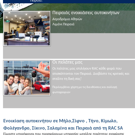
Πειραιά!
Πειραιάς ενοικιάσεις αυτοκινήτων
Αεροδρόμιο Αθηνών
Λιμάνι Πειραιά
Οι πελάτες μας
Οι πελάτες μας επιλέγουν RAC κάθε φορά που
επισκέπτονται τον Πειραιά. Διαβάστε τις κριτικές και
στείλτε τη δική σας!
Περιλαμβάνει χάρτη με τις διευθύνσεις και συλλογή
φωτογραφιών
Ενοικίαση αυτοκινήτου σε Μήλο,Σίφνο , Τήνο, Κίμωλο,
Φολέγανδρο, Σίκινο, Σαλαμίνα και Πειραιά από τη RAC SA
Είμαστε υπερήφανοι που προσφέρουμε υπηρεσίες μεγάλης ποιότητας ενοικίασης