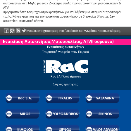
αυτοκινήτων στη Μήλο με έναν ιδιόκτητο στόλο των αυτοκινήτων, μοτοσικλετών &
ATV.
Χρησιμοποιήστε τον μηχανισμό κρατήσεων για να λάβετε μια στιγμιαία προσφορά
τιμής. Κάντε κράτηση για την ενοικίαση αυτοκινήτου σε 3 εύκολα βήματα. Δεν
απαιτείται πιστωτική κάρτα.
Μπείτε στο group μας στο Facebook και γνωρίστε προσωπικό μας,
πείτα μας τις απόψεις σας και απολαύστε μεγάλες εκπτώσεις και προσφορές που
Ενοικίαση Αυτοκινήτου,Μοτοσυκλέτας, ATV(Γουρούνα)
Ενοικιάσεις αυτοκινήτων
ανακοινώνονται τακτικά.
Τουριστικό γραφείο στον Πειραιά
Rac SA Ποιοί είμαστε
Συχνές ερωτήσεις